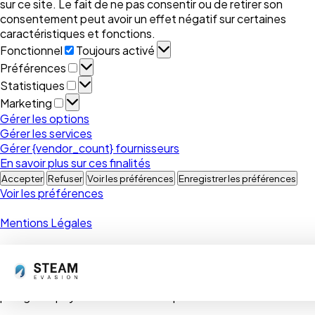
sur ce site. Le fait de ne pas consentir ou de retirer son
consentement peut avoir un effet négatif sur certaines
caractéristiques et fonctions.
Fonctionnel
Fonctionnel
Toujours activé
Préférences
Préférences
Statistiques
Statistiques
Marketing
Marketing
Gérer les options
Gérer les services
Gérer {vendor_count} fournisseurs
En savoir plus sur ces finalités
Accepter
Refuser
Voir les préférences
Enregistrer les préférences
Voir les préférences
Mentions Légales
Le Canada s’étend d’ouest en est, du Pacifique à l’Atlantique
et au nord se trouve l’océan Arctique.
Avec près de 10 millions de km², le Canada est le deuxième
plus grand pays au monde et compte 6 fuseaux horaires