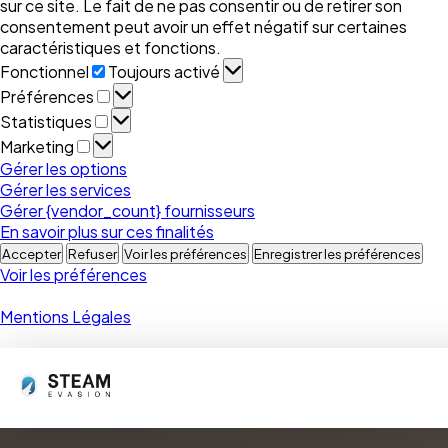
sur ce site. Le fait de ne pas consentir ou de retirer son
consentement peut avoir un effet négatif sur certaines
caractéristiques et fonctions.
Fonctionnel
Fonctionnel
Toujours activé
Préférences
Préférences
Statistiques
Statistiques
Marketing
Marketing
Gérer les options
Gérer les services
Gérer {vendor_count} fournisseurs
En savoir plus sur ces finalités
Accepter
Refuser
Voir les préférences
Enregistrer les préférences
Voir les préférences
Mentions Légales