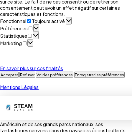
sur ce site. Le fait de ne pas consentir ou de retirer son
consentement peut avoir un effet négatif sur certaines
caractéristiques et fonctions.
Fonctionnel
Fonctionnel
Toujours activé
Préférences
Préférences
Statistiques
Statistiques
Marketing
Marketing
En savoir plus sur ces finalités
Accepter
Refuser
Voir les préférences
Enregistrer les préférences
Mentions Légales
A la découverte des Etats-Unis.
Le pays des grands espaces et des villes modernes et
étonnantes comme New York, Los Angeles ou San
Francisco. Partez à la découverte de New York ou de l’Ouest
Américain et de ses grands parcs nationaux, ses
fantastiques canyons dans des paysages époustouflants.