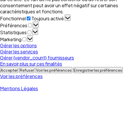
consentement peut avoir un effet négatif sur certaines
caractéristiques et fonctions.
Fonctionnel
Fonctionnel
Toujours activé
Préférences
Préférences
Statistiques
Statistiques
Marketing
Marketing
Gérer les options
Gérer les services
Gérer {vendor_count} fournisseurs
En savoir plus sur ces finalités
Accepter
Refuser
Voir les préférences
Enregistrer les préférences
Voir les préférences
Mentions Légales